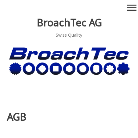
Zum
menu
Inhalt
springen
BroachTec AG
Swiss Quality
AGB