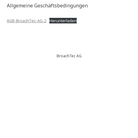
Allgemeine Geschäftsbedingungen
AGB-BroachTec-AG-2
Herunterladen
BroachTec AG